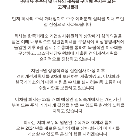
㈜
대유 주주님 및 대유의 제품을 구매해 주시는 모든
고객님들께
먼저 회사의 주식 거래정지로 주주 여러분께 심려를 끼쳐 드린
점 진심으로 사과드립니다
.
회사는 한국거래소 기업심사위원회의 상장폐지 심의의결을
받은 이래 내부적으로 임원협의체를 구성하여 비상경영체제에
돌입한 이후
9
월 임시주주총회를 통하여 독립적인 이사회를
구성하고
,
코스닥시장위원회에 제출한 경영개선계획을
순차적으로 진행하고 있습니다
.
지난
6
월 상장적격성 실질심사 대상 이후
경영개선계획서를
9
차례 보완하여 제출하였고
,
이사회와
한국거래소와의 대면 미팅을 수시로 실시하는 등 소통하며
수정사항을 보완하고 있습니다
.
이처럼 회사는
12
월 개최 예정인 심의속개에서는 개선기간
부여 또는 주식 거래재개 결정을 받을 수 있도록 최선의 노력을
다하고 있습니다
.
회사는 저희 모두의 염원인 주식거래 재개와 함께
오는
2024
년을 새로운 도약의 해로 삼아 회사의 이미지를
개선할 수 있도록 혼신의 힘을 다하겠습니다
.