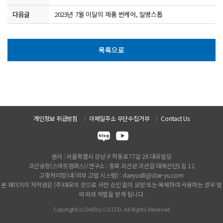
다음글
2023년 7월 이달의 제품 썬케어, 밀병스톱
목록으로
개인정보 취급방침
이메일주소 무단수집거부
Contact Us
본사 : 서울특별시 강남구 학동로77길 26 대유빌딩
괴산공장(스마트캠퍼스)/연구소 : 충북 괴산군 괴산읍 대제산단1길 12
고충처리함(내/외부 고발 시스템) : daeyusl8@dae-yu.com
본 페이지의 저작권은 (주)대유의 것으로 사전 승인 없이 모방 또는 복제하여 사용하는 경우 법
에 따라 처벌을 받게 됩니다.
Copytight(c) DAEYU.CO.LTD. All Rights Reserved