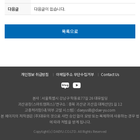
다음글
다음글이 없습니다.
목록으로
개인정보 취급방침
이메일주소 무단수집거부
Contact Us
본사 : 서울특별시 강남구 학동로77길 26 대유빌딩
괴산공장(스마트캠퍼스)/연구소 : 충북 괴산군 괴산읍 대제산단1길 12
고충처리함(내/외부 고발 시스템) : daeyusl8@dae-yu.com
본 페이지의 저작권은 (주)대유의 것으로 사전 승인 없이 모방 또는 복제하여 사용하는 경우 법
에 따라 처벌을 받게 됩니다.
Copytight(c) DAEYU.CO.LTD. All Rights Reserved